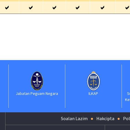
Jabatan Peguam Negara
ILKAP
S
Ke
Soalan Lazim
Hakcipta
Pol