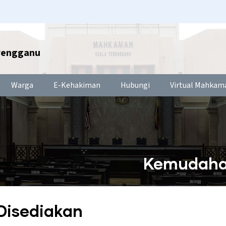
rengganu
Warga
E-Kehakiman
Hubungi
Virtual Mahkam
Kemudahan
Disediakan