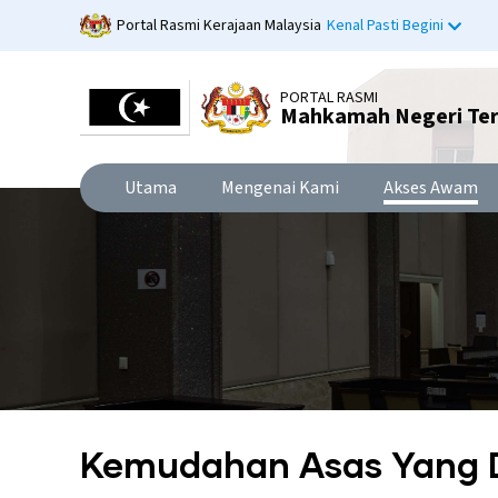
Langkau
Portal Rasmi Kerajaan Malaysia
Kenal Pasti Begini
ke
kandungan
utama
PORTAL RASMI
Mahkamah Negeri Te
Utama
Mengenai Kami
Akses Awam
Kemudahan Asas Yang 