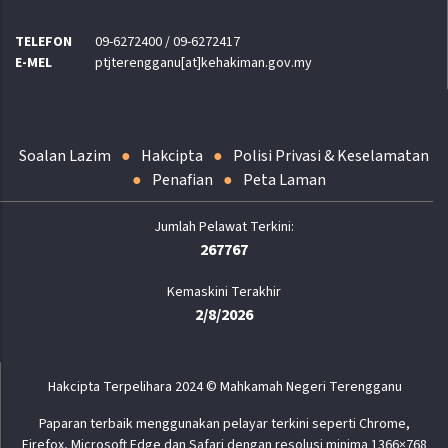
TELEFON
09-6272400 / 09-6272417
E-MEL
ptjterengganu[at]kehakiman.gov.my
Soalan Lazim
Hakcipta
Polisi Privasi & Keselamatan
Penafian
Peta Laman
267767
Kemaskini Terakhir
2/8/2026
Hakcipta Terpelihara 2024 © Mahkamah Negeri Terengganu
Paparan terbaik menggunakan pelayar terkini seperti Chrome,
Firefox, Microsoft Edge dan Safari dengan resolusi minima 1366×768