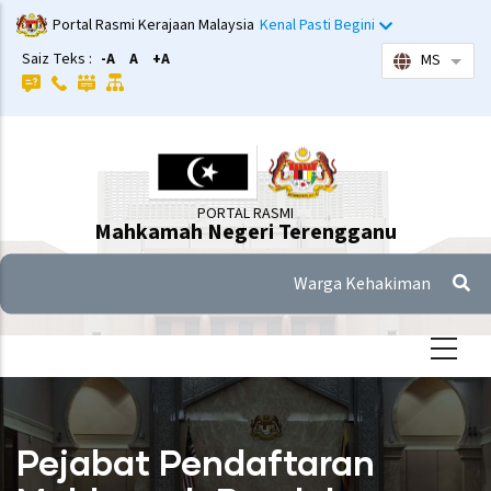
Langkau
Portal Rasmi Kerajaan Malaysia
Kenal Pasti Begini
ke
Saiz Teks :
-A
A
+A
MS
Sena
kandungan
utama
PORTAL RASMI
Mahkamah Negeri Terengganu
Warga Kehakiman
Pejabat Pendaftaran