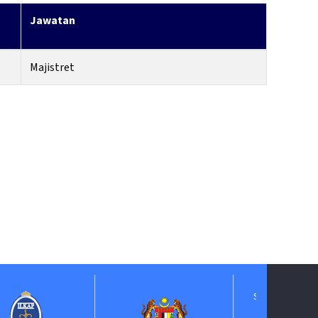
Jawatan
Majistret
Suruhanjaya Pelantikan
Kehakiman