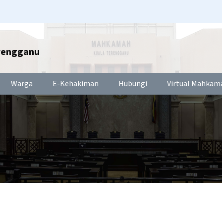
rengganu
Warga
E-Kehakiman
Hubungi
Virtual Mahkam