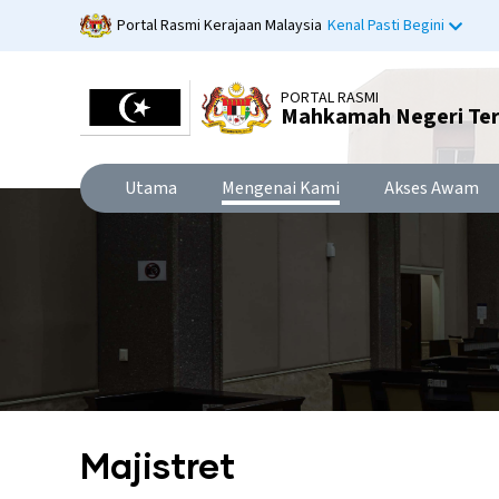
Langkau
Portal Rasmi Kerajaan Malaysia
Kenal Pasti Begini
ke
kandungan
utama
PORTAL RASMI
Mahkamah Negeri Te
Utama
Mengenai Kami
Akses Awam
Majistret