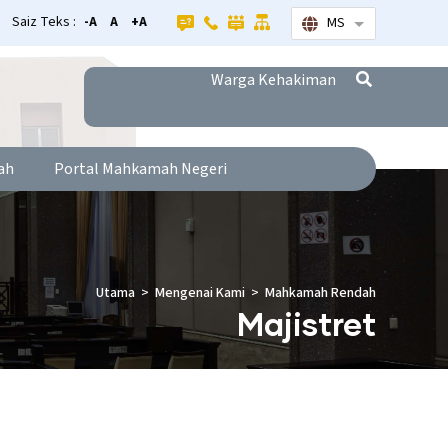
Saiz Teks :
-A
A
+A
MS
Senarai tamba
Warga Kehakiman
ah
Portal Mahkamah Negeri
Utama
Mengenai Kami
Mahkamah Rendah
Majistret