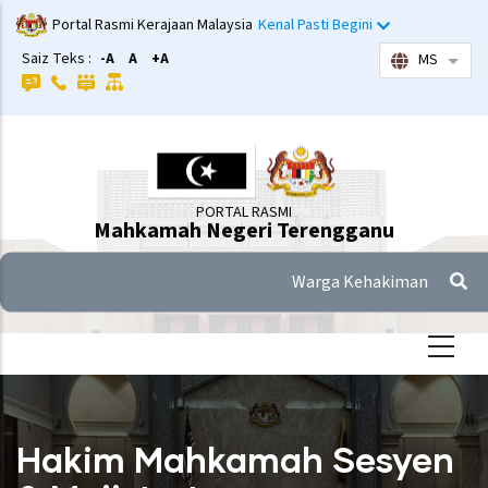
Langkau
Portal Rasmi Kerajaan Malaysia
Kenal Pasti Begini
ke
Saiz Teks :
-A
A
+A
MS
Sena
kandungan
utama
PORTAL RASMI
Mahkamah Negeri Terengganu
Warga Kehakiman
Hakim Mahkamah Sesyen