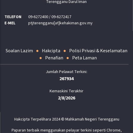
Terengganu Darul Iman
TELEFON
09-6272400 / 09-6272417
E-MEL
ptjterengganu[at]kehakiman.gov.my
Soalan Lazim
Hakcipta
Polisi Privasi & Keselamatan
Penafian
Peta Laman
267934
Kemaskini Terakhir
2/8/2026
Hakcipta Terpelihara 2024 © Mahkamah Negeri Terengganu
Paparan terbaik menggunakan pelayar terkini seperti Chrome,