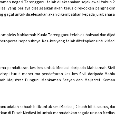
kamah negeri Terengganu telah dilaksanakan sejak awal tahun 201
iasi yang berjaya diselesaikan akan terus direkodkan penghak
 yang gagal untuk diselesaikan akan dikembalikan kepada jurubaha
7 Kompleks Mahkamah Kuala Terengganu telah diubahsuai dan dija
beroperasi sepenuhnya. Kes-kes yang telah ditetapkan untuk Media
ma pendaftaran kes-kes untuk Mediasi daripada Mahkamah Sivil
etapi turut menerima pendaftaran kes-kes Sivil daripada Ma
ah Majistret Dungun; Mahkamah Sesyen dan Majistret Kemama
ganu adalah sebuah bilik untuk sesi Mediasi, 2 buah bilik caucus,
kan di Pusat Mediasi ini untuk memudahkan segala urusan Mediasi