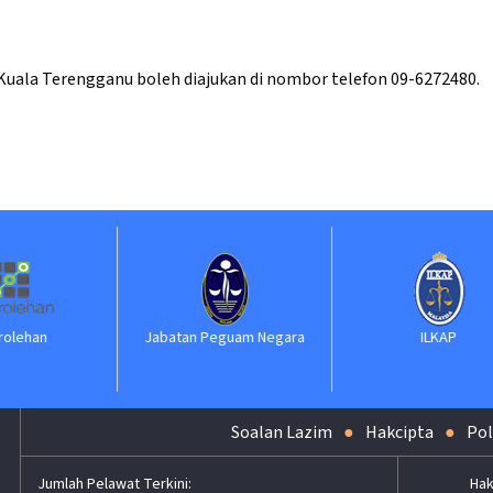
Kuala Terengganu boleh diajukan di nombor telefon 09-6272480.
Jabatan Peguam Negara
ILKAP
Soalan Lazim
Hakcipta
Pol
Hak