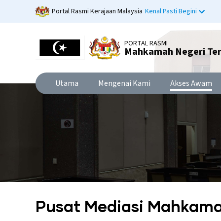
Langkau
Portal Rasmi Kerajaan Malaysia
Kenal Pasti Begini
ke
kandungan
utama
PORTAL RASMI
Mahkamah Negeri Te
Utama
Mengenai Kami
Akses Awam
Pusat Mediasi Mahkama