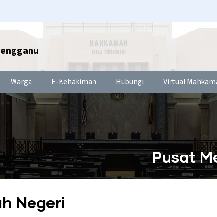
rengganu
Warga
E-Kehakiman
Hubungi
Virtual Mahkam
Pusat M
h Negeri