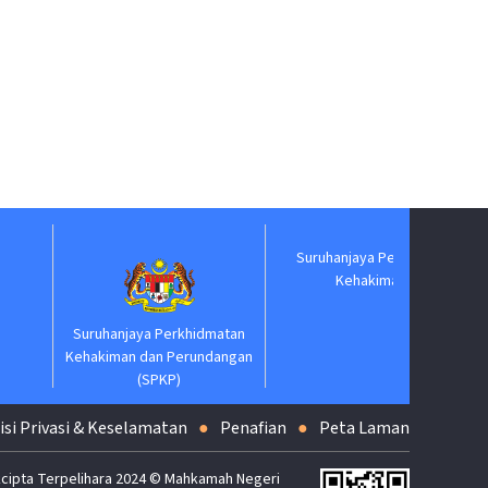
Suruhanjaya Pelantikan
Jabat
Kehakiman
Suruhanjaya Perkhidmatan
Kehakiman dan Perundangan
(SPKP)
isi Privasi & Keselamatan
Penafian
Peta Laman
cipta Terpelihara 2024 © Mahkamah Negeri