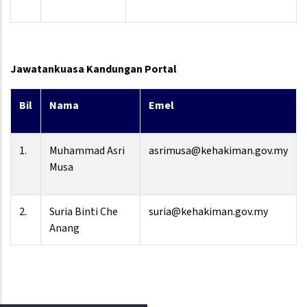
Jawatankuasa Kandungan Portal
Bil
Nama
Emel
1.
Muhammad Asri
asrimusa@kehakiman.gov.my
Musa
2.
Suria Binti Che
suria@kehakiman.gov.my
Anang