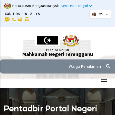
Langkau
Portal Rasmi Kerajaan Malaysia
Kenal Pasti Begini
ke
Saiz Teks :
-A
A
+A
MS
Sena
kandungan
utama
PORTAL RASMI
Mahkamah Negeri Terengganu
Warga Kehakiman
Pentadbir Portal Negeri