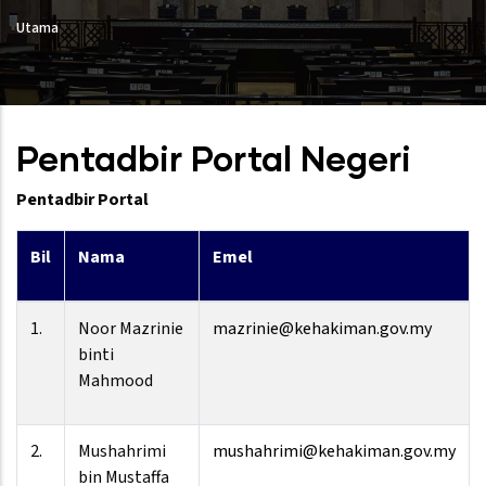
Utama
Pentadbir Portal Negeri
Pentadbir Portal
Bil
Nama
Emel
1.
Noor Mazrinie
mazrinie@kehakiman.gov.my
binti
Mahmood
2.
Mushahrimi
mushahrimi@kehakiman.gov.my
bin Mustaffa