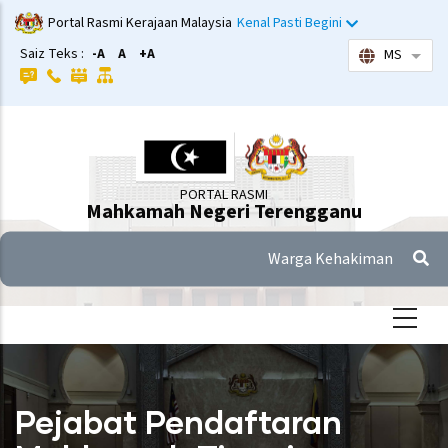
Langkau
Portal Rasmi Kerajaan Malaysia
Kenal Pasti Begini
ke
Saiz Teks :
-A
A
+A
MS
Sena
kandungan
utama
PORTAL RASMI
Mahkamah Negeri Terengganu
Warga Kehakiman
Pejabat Pendaftaran