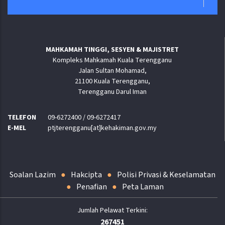
MAHKAMAH TINGGI, SESYEN & MAJISTRET
Kompleks Mahkamah Kuala Terengganu
Jalan Sultan Mohamad,
21100 Kuala Terengganu,
Terengganu Darul Iman
TELEFON
09-6272400 / 09-6272417
E-MEL
ptjterengganu[at]kehakiman.gov.my
Soalan Lazim
Hakcipta
Polisi Privasi & Keselamatan
Penafian
Peta Laman
267451