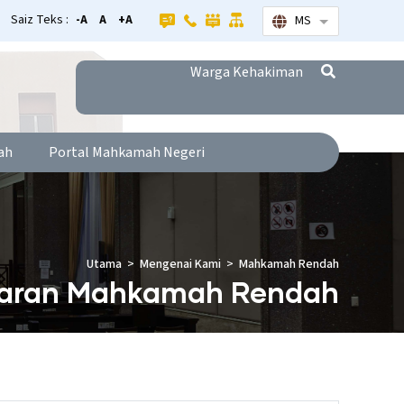
Saiz Teks :
-A
A
+A
MS
Senarai tamba
Warga Kehakiman
ah
Portal Mahkamah Negeri
Utama
Mengenai Kami
Mahkamah Rendah
taran Mahkamah Rendah