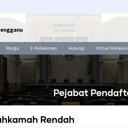
rengganu
Warga
E-Kehakiman
Hubungi
Virtual Mahkam
Pejabat Pendaf
Mahkamah Rendah