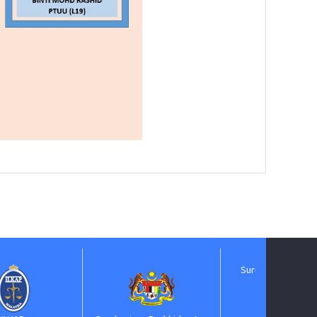
Suruhanjaya Pelantikan
Kehakiman