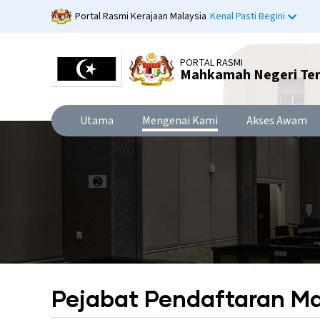
Langkau
Portal Rasmi Kerajaan Malaysia
Kenal Pasti Begini
ke
kandungan
utama
PORTAL RASMI
Mahkamah Negeri Te
Utama
Mengenai Kami
Akses Awam
Pejabat Pendaftaran 