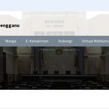
rengganu
Warga
E-Kehakiman
Hubungi
Virtual Mahkam