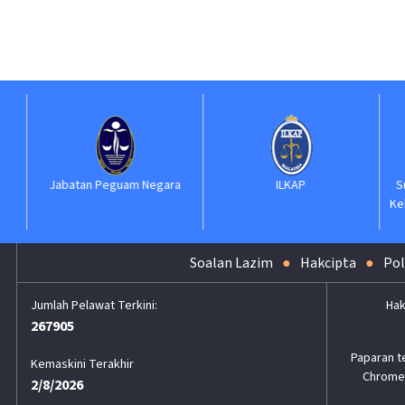
Jabatan Peguam Negara
ILKAP
S
Ke
Soalan Lazim
Hakcipta
Pol
Hak
267905
Paparan t
Kemaskini Terakhir
Chrome,
2/8/2026