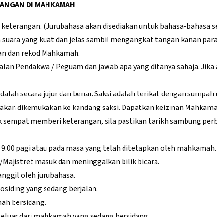
RANGAN DI MAHKAMAH
eterangan. (Jurubahasa akan disediakan untuk bahasa-bahasa sel
 suara yang kuat dan jelas sambil mengangkat tangan kanan pa
kan dan rekod Mahkamah.
lan Pendakwa / Peguam dan jawab apa yang ditanya sahaja. Jika a
alah secara jujur dan benar. Saksi adalah terikat dengan sumpah 
n dikemukakan ke kandang saksi. Dapatkan keizinan Mahkamah
k sempat memberi keterangan, sila pastikan tarikh sambung perbi
ul 9.00 pagi atau pada masa yang telah ditetapkan oleh mahkamah.
Majistret masuk dan meninggalkan bilik bicara.
nggil oleh jurubahasa.
osiding yang sedang berjalan.
ah bersidang.
eluar dari mahkamah yang sedang bersidang.