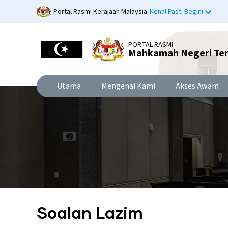
Langkau
Portal Rasmi Kerajaan Malaysia
Kenal Pasti Begini
ke
kandungan
utama
PORTAL RASMI
Mahkamah Negeri Te
Utama
Mengenai Kami
Akses Awam
Soalan Lazim