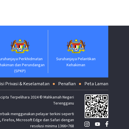
Jabatan P
uruhanjaya Perkhidmatan
Suruhanjaya Pelantikan
hakiman dan Perundangan
Kehakiman
(SPKP)
isi Privasi & Keselamatan
Penafian
Peta Laman
cipta Terpelihara 2024 © Mahkamah Negeri
Terengganu
erbaik menggunakan pelayar terkini seperti
 Firefox, Microsoft Edge dan Safari dengan
resolusi minima 1366×768