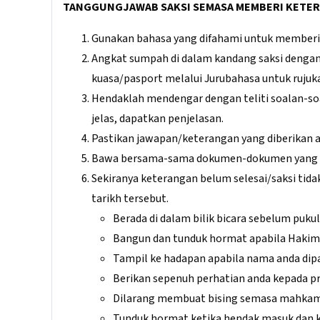
TANGGUNGJAWAB SAKSI SEMASA MEMBERI KETE
Gunakan bahasa yang difahami untuk memberi k
Angkat sumpah di dalam kandang saksi dengan
kuasa/pasport melalui Jurubahasa untuk ruju
Hendaklah mendengar dengan teliti soalan-soa
jelas, dapatkan penjelasan.
Pastikan jawapan/keterangan yang diberikan ad
Bawa bersama-sama dokumen-dokumen yang aka
Sekiranya keterangan belum selesai/saksi tida
tarikh tersebut.
Berada di dalam bilik bicara sebelum puk
Bangun dan tunduk hormat apabila Hakim/
Tampil ke hadapan apabila nama anda dipa
Berikan sepenuh perhatian anda kepada pr
Dilarang membuat bising semasa mahkam
Tunduk hormat ketika hendak masuk dan k