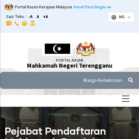
Langkau
Portal Rasmi Kerajaan Malaysia
Kenal Pasti Begini
ke
Saiz Teks :
-A
A
+A
MS
Sena
kandungan
utama
PORTAL RASMI
Mahkamah Negeri Terengganu
Warga Kehakiman
Pejabat Pendaftaran