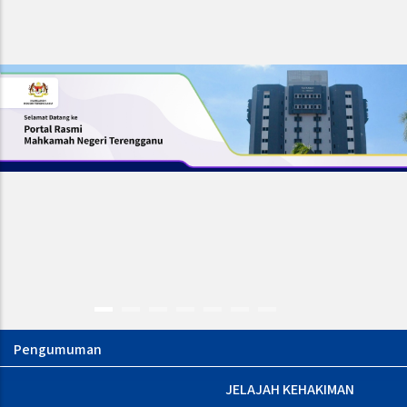
JOM SENAMROBIK
JELAJAH KEHAKIMAN