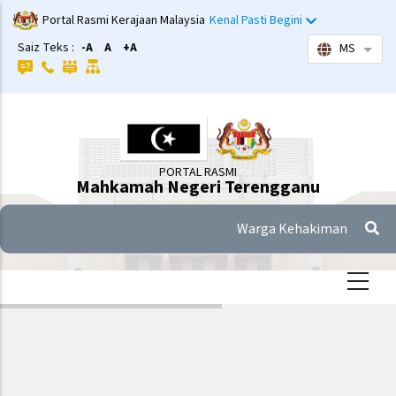
Langkau
Portal Rasmi Kerajaan Malaysia
Kenal Pasti Begini
ke
Saiz Teks :
-A
A
+A
MS
Sena
kandungan
utama
PORTAL RASMI
Mahkamah Negeri Terengganu
Warga Kehakiman