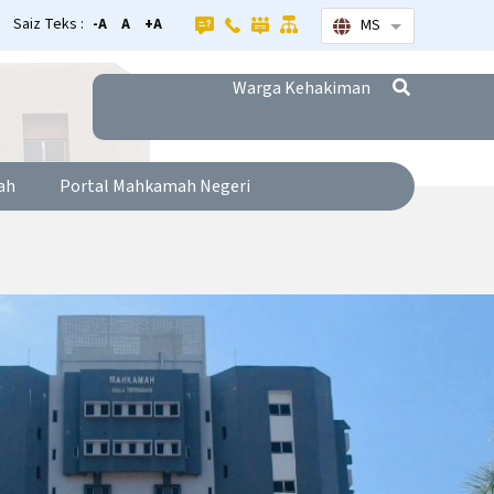
Saiz Teks :
-A
A
+A
MS
Senarai tamba
Warga Kehakiman
ah
Portal Mahkamah Negeri