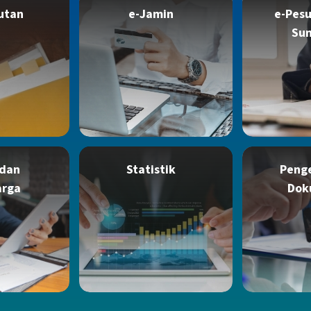
utan
e-Jamin
e-Pesu
Su
 dan
Statistik
Peng
arga
Dok