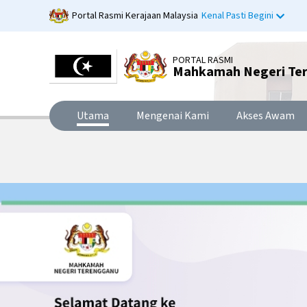
Langkau
Portal Rasmi Kerajaan Malaysia
Kenal Pasti Begini
ke
kandungan
utama
PORTAL RASMI
Mahkamah Negeri Te
Utama
Mengenai Kami
Akses Awam