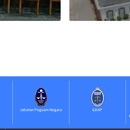
Jabatan Peguam Negara
ILKAP
S
Ke