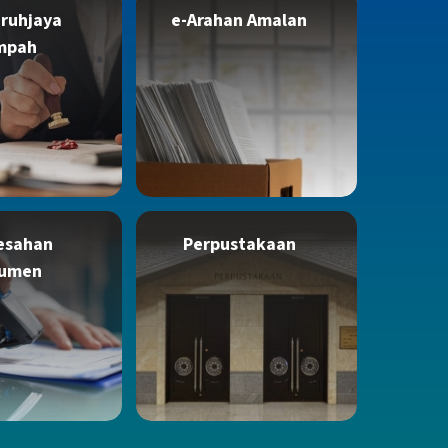
ruhjaya
e-Arahan Amalan
mpah
esahan
Perpustakaan
umen