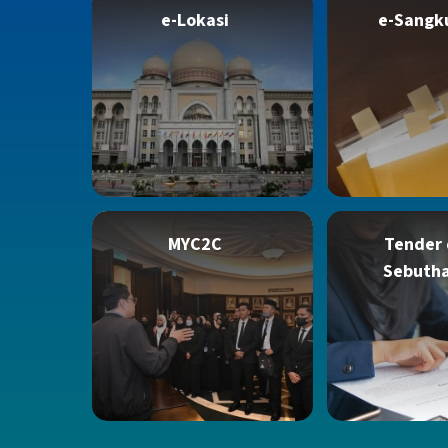
e-Lokasi
e-Sangk
MYC2C
Tender
Sebuth