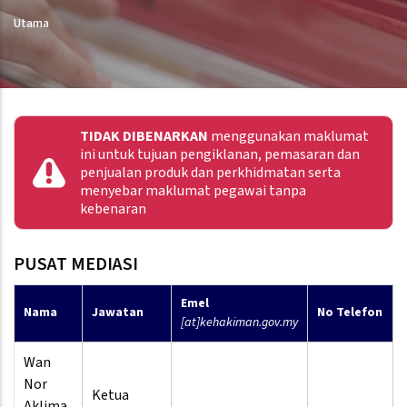
Utama
TIDAK DIBENARKAN
menggunakan maklumat
ini untuk tujuan pengiklanan, pemasaran dan
penjualan produk dan perkhidmatan serta
menyebar maklumat pegawai tanpa
kebenaran
PUSAT MEDIASI
Emel
Nama
Jawatan
No Telefon
[at]kehakiman.gov.my
Wan
Nor
Ketua
Aklima