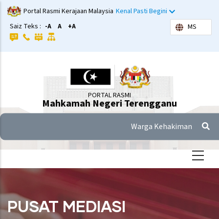
Langkau
Portal Rasmi Kerajaan Malaysia
Kenal Pasti Begini
ke
Saiz Teks :
-A
A
+A
MS
kandungan
utama
PORTAL RASMI
Mahkamah Negeri Terengganu
Warga Kehakiman
PUSAT MEDIASI